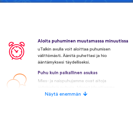
Aloita puhuminen muutamassa minuutissa
uTalkin avulla voit aloittaa puhumisen
välittömästi. Äänitä puhettasi ja hio
ääntämyksesi täydelliseksi.
Puhu kuin paikallinen asukas
Mies- ja naispuhujamme ovat aitoja
äidinkielisiä puhujia. Monet kilpailijamme
käyttävät keinotekoista puhetta.
Näytä enemmän