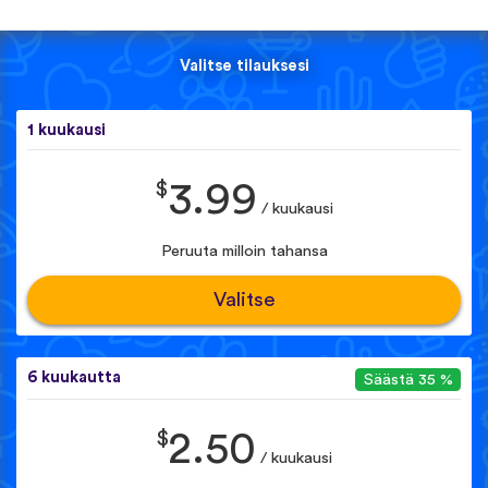
Valitse tilauksesi
1 kuukausi
$
3.99
/ kuukausi
Peruuta milloin tahansa
Valitse
6 kuukautta
Säästä 35 %
$
2.50
/ kuukausi