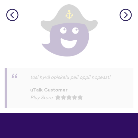
I love this app! I am learning Serbian,
which is a relatively rare language on
language apps but I’m blown away by how
many other incredibly rare languages are
on here. This is a wonderful resource, and
I feel like each language has a lot of care
given to it. I love that native speakers are
used instead of a stupid AI voice or
whatever. The biggest thing, though is the
speaking practice - this is one of the only
apps I’ve used that combines that with
memory and has actually helped me
remember some pretty random