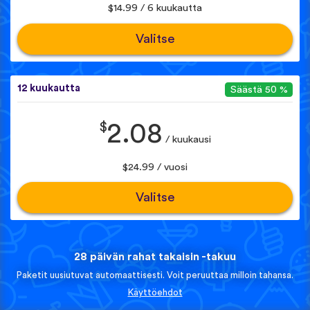
$14.99 / 6 kuukautta
Valitse
12 kuukautta
Säästä 50 %
$
2.08
/ kuukausi
$24.99 / vuosi
Valitse
28 päivän rahat takaisin -takuu
Paketit uusiutuvat automaattisesti. Voit peruuttaa milloin tahansa.
Käyttöehdot