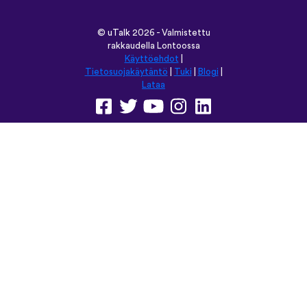
vocabulary words that I otherwise
would’ve forgotten. Phrases like “should I
boil the water?” seemed kind of weird to
remember but it’s actually been really
helpful for learning sentence structure and
memorizing multiple vocabulary words in
one go. Overall I love this app, and I’m
grateful that you don’t have to pay to
access all the courses like some apps.
However, I love this app so much that I
think I will be doing that just for the extra
features! Thanks
lexogenous
App Store