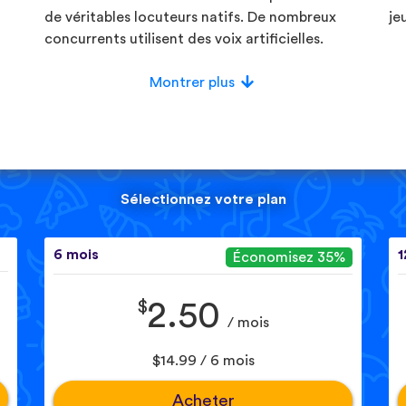
de véritables locuteurs natifs. De nombreux
je
concurrents utilisent des voix artificielles.
Montrer plus
Sélectionnez votre plan
6 mois
1
Économisez 35%
$
2.50
/ mois
$14.99 / 6 mois
Acheter