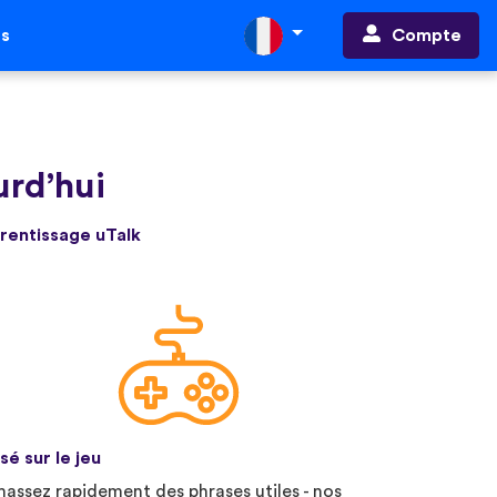
Compte
ts
urd’hui
prentissage uTalk
sé sur le jeu
assez rapidement des phrases utiles - nos