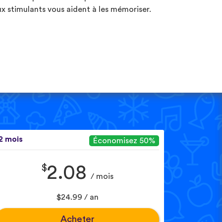
ux stimulants vous aident à les mémoriser.
2 mois
Économisez 50%
$
2.08
/ mois
$24.99 / an
Acheter