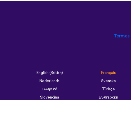
Termes 
English (British)
Français
Nederlands
Svenska
Ελληνικά
Türkçe
Slovenčina
Български
ไทย
Tiếng Việt