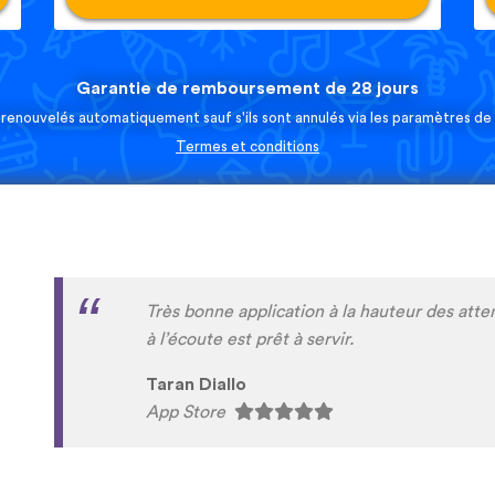
Garantie de remboursement de 28 jours
 renouvelés automatiquement sauf s'ils sont annulés via les paramètres d
Termes et conditions
c'est un appli fun et amusant a essayer on 
tamazight rifain et certains dialects arabes
sad
Play Store