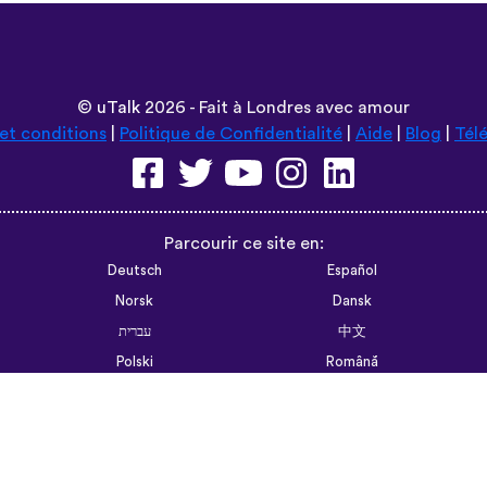
©
uTalk
2026 - Fait à Londres avec amour
et conditions
|
Politique de Confidentialité
|
Aide
|
Blog
|
Tél
Parcourir ce site en:
Deutsch
Español
Norsk
Dansk
עברית
中文
Polski
Română
한국어
Português do Brasil
Монгол
Azərbaycan dili