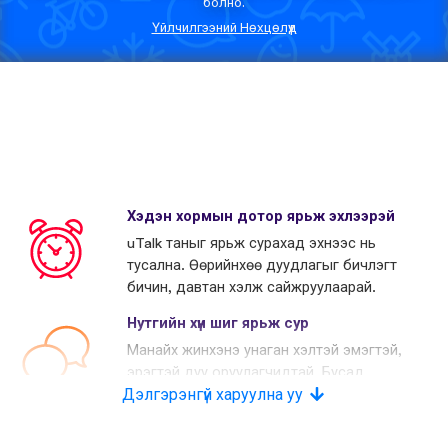
болно.
Үйлчилгээний Нөхцөлүүд
Хэдэн хормын дотор ярьж эхлээрэй
uTalk таныг ярьж сурахад эхнээс нь
тусална. Өөрийнхөө дуудлагыг бичлэгт
бичин, давтан хэлж сайжруулаарай.
Нутгийн хүн шиг ярьж сур
Манайх жинхэнэ унаган хэлтэй эмэгтэй,
эрэгтэй дуу оруулагчидтай. Бусад
Дэлгэрэнгүй харуулна уу
өрсөлдөгчид хиймэл дуу хоолой
хэрэглэдэг.