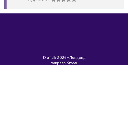
©
uTalk
2026 - Лондонд
хайраар бүтээв
Үйлчилгээний Нөхцөлүүд
|
Нууцлалын Бодлого
|
Тусламж
|
Блог
|
Татаж
авах&nbsp;
Энэ сайтыг өөр хэлээр
үзнэ үү: