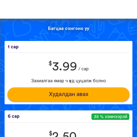
Багцаа сонгоно уу
1 сар
$
3.99
/ сар
Захиалгаа ямар ч үед цуцалж болно
Худалдан авах
6 сар
35 % хэмнээрэй
$
2.50