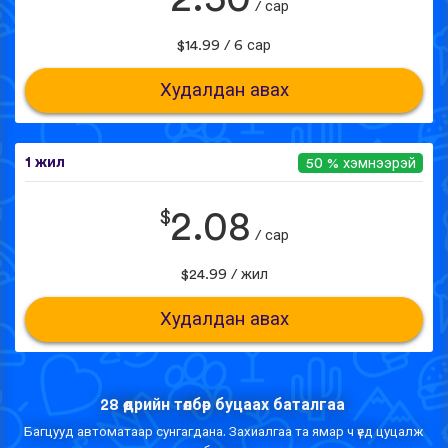
/ сар
$14.99 / 6 сар
Худалдан авах
1 жил
50 % хэмнээрэй
$
2.08
/ сар
$24.99 / жил
Худалдан авах
28 өдрийн төлбөр буцаах баталгаа
Багцууд автоматаар сунгагдана. Захиалгаа та ямар ч үед цуцалж