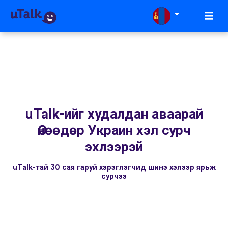
uTalk-ийг худалдан аваарай
Өнөөдөр Украин хэл сурч
эхлээрэй
uTalk-тай 30 сая гаруй хэрэглэгчид шинэ хэлээр ярьж
сурчээ