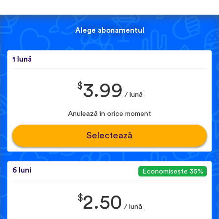
Alege abonamentul
1 lună
$
3.99
/ lună
Anulează în orice moment
Selectează
6 luni
Economisește 35%
$
2.50
/ lună