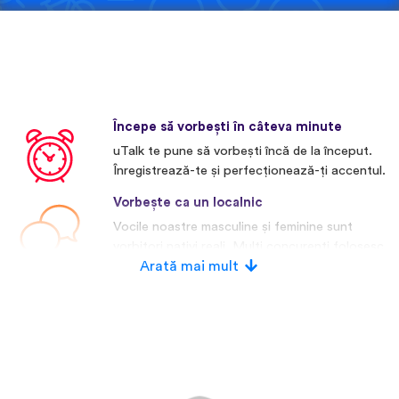
Începe să vorbești în câteva minute
uTalk te pune să vorbești încă de la început.
Înregistrează-te și perfecționează-ți accentul.
Vorbește ca un localnic
Vocile noastre masculine și feminine sunt
vorbitori nativi reali. Mulți concurenți folosesc
voci artificiale.
Arată mai mult