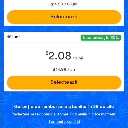
$14.99 / 6 luni
Selectează
12 luni
Economisește 50%
$
2.08
/ lună
$24.99 / an
Selectează
Garanție de rambursare a banilor în 28 de zile
Pachetele se reînnoiesc automat. Poți anula în orice moment.
Termeni și condiții