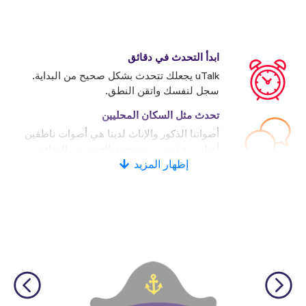
ابدأ التحدث في دقائق
uTalk يجعلك تتحدث بشكل صحيح من البداية.
سجل لنفسك واتقن النطق.
تحدث مثل السكان المحليين
أصواتنا الذكور والإناث لدينا هي أصوات ناطقين
أصليين حقيقيين. يستخدم العديد من المنافسين
إظهار المزيد
الأصوات الاصطناعية.