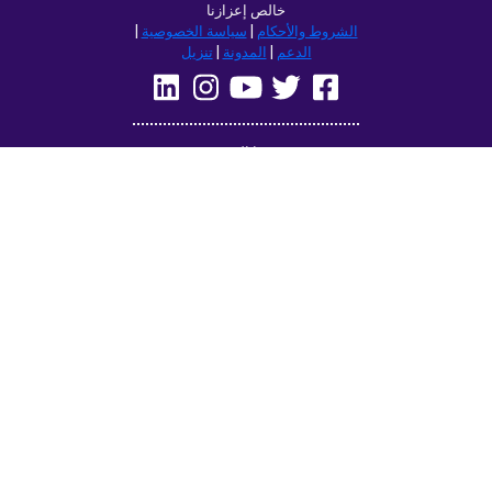
خالص إعزازنا
الشروط والأحكام
|
سياسة الخصوصية
|
الدعم
|
المدونة
|
تنزيل
تصفح هذا الموقع في:
Deutsch
Français
English
(British)
Русский
Italiano
Español
Norsk
Svenska
Nederlands
Magyar
Suomi
Dansk
Ελληνικά
Türkçe
עברית
Čeština
日本語
中文
Polski
Български
Slovenčina
Română
فارسی
Bahasa
(ایران)
Indonesia
한국어
Tiếng
ไทย
Việt
Português
Українська
العربية
do Brasil
الرسمية