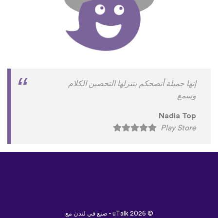
إنها جميلة أنصحكم بتنزلها التحصين الكلام
وسمع
Nadia Top
Play Store
©
uTalk
2026 - صنع في لندن مع