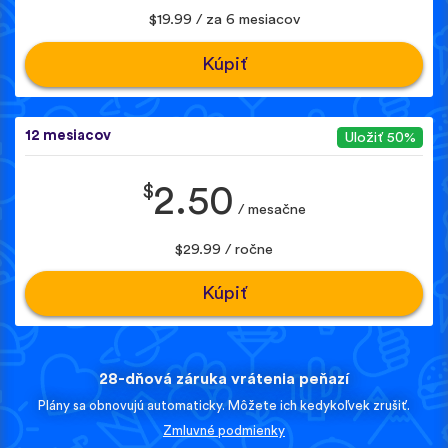
$19.99 / za 6 mesiacov
Kúpiť
12 mesiacov
Uložiť 50%
$
2.50
/ mesačne
$29.99 / ročne
Kúpiť
28-dňová záruka vrátenia peňazí
Plány sa obnovujú automaticky. Môžete ich kedykoľvek zrušiť.
Zmluvné podmienky