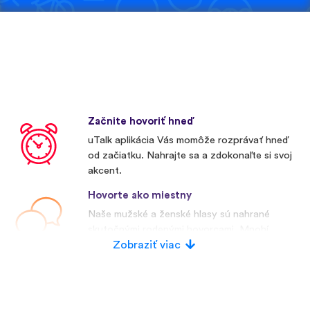
Začnite hovoriť hneď
uTalk aplikácia Vás momôže rozprávať hneď
od začiatku. Nahrajte sa a zdokonaľte si svoj
akcent.
Hovorte ako miestny
Naše mužské a ženské hlasy sú nahrané
skutočnými rodenými hovorcami. Mnohí
konkurenti používajú umelé hlasy.
Zobraziť viac