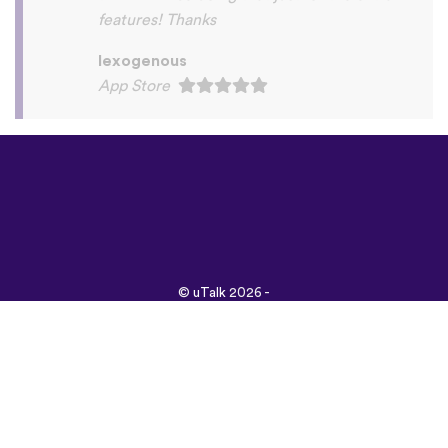
©
uTalk
2026 -
Vyrobené s láskou v
Londýne
Všeobecné obchodné
podmienky
|
Zásady
ochrany osobných
údajov
|
Podpora
|
Blog
|
Stiahnuť&nbsp;
Prehliadnite si túto
stránku v:
English
Français
Deutsch
(British)
Español
Italiano
Русский
Nederlands
Svenska
Norsk
Dansk
Suomi
Magyar
Ελληνικά
Türkçe
עברית