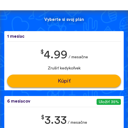
Vyberte si svoj plán
1 mesiac
$
4.99
/ mesačne
Zrušiť kedykoľvek
Kúpiť
6 mesiacov
Uložiť 35%
$
3.33
/ mesačne