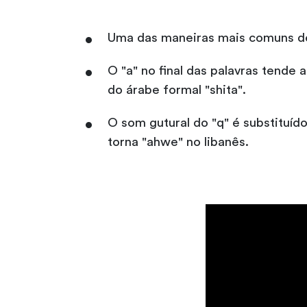
Uma das maneiras mais comuns de
O "a" no final das palavras tende a ser pronunc
do árabe formal "shita".
O som gutural do "q" é substituído por uma parada
torna "ahwe" no libanês.