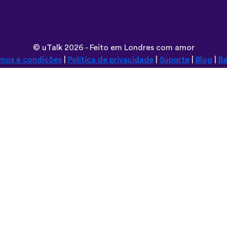
©
uTalk
2026 - Feito em Londres com amor
mos e condições
|
Política de privacidade
|
Suporte
|
Blog
|
Ba
Navegar neste site em:
Deutsch
Español
Norsk
Dansk
עברית
中文
Polski
Română
한국어
Português do Brasil
Монгол
Azərbaycan dili