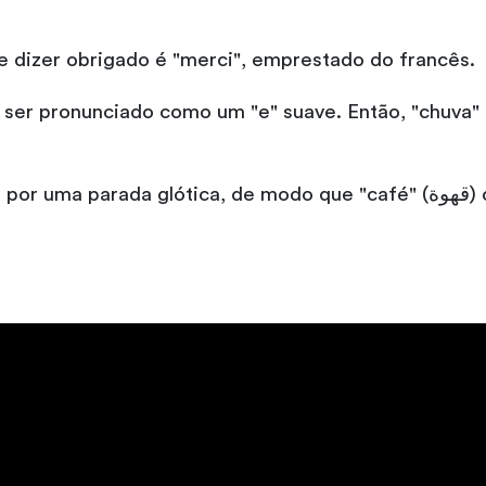
 dizer obrigado é "merci", emprestado do francês.
iado como um "e" suave. Então, "chuva" (شتاء) é pronunciada "shete" em ve
 glótica, de modo que "café" (قهوة) ou "qahwa" em árabe clássico se