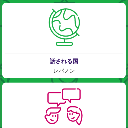
話される国
レバノン