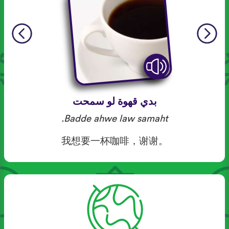
بدي قهوة لو سمحت
Badde ahwe law samaht.
我想要一杯咖啡，谢谢。