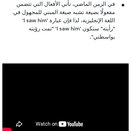
في الزمن الماضي، تأتي الأفعال التي تتضمن
مفعولًا بصيغة تشبه صيغة المبني للمجهول في
اللغة الإنجليزية، لذا فإن عبارة 'I saw him'
"رأيته" ستكون 'I saw him' "تمت رؤيته
بواسطتي".