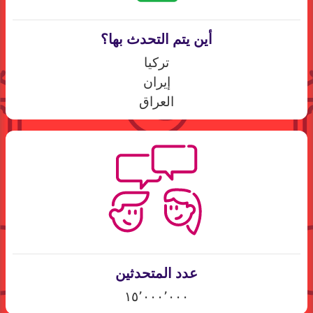
أين يتم التحدث بها؟
تركيا
إيران
العراق
عدد المتحدثين
١٥٬٠٠٠٬٠٠٠