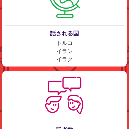
話される国
トルコ
イラン
イラク