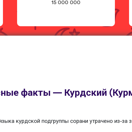
15 000 000
сные факты — Курдский (Кур
зыка курдской подгруппы сорани утрачено из-за з