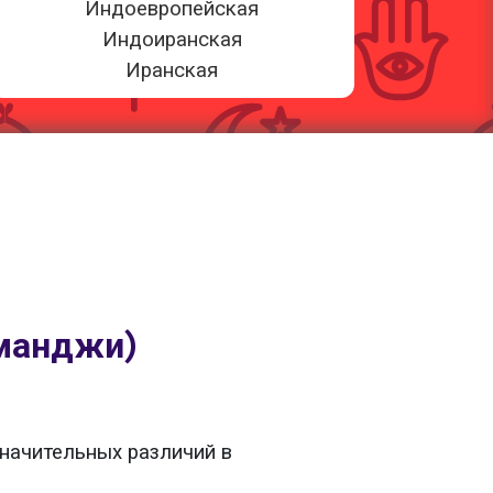
Индоевропейская
Индоиранская
Иранская
манджи)
начительных различий в