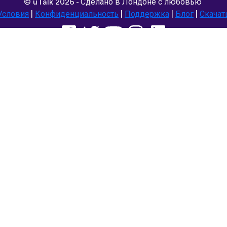
©
uTalk
2026 - Сделано в Лондоне с любовью
Условия
|
Конфиденциальность
|
Поддержка
|
Блог
|
Скачат
Выбрать другой язык сайта:
Deutsch
Español
Norsk
Dansk
עברית
中文
Polski
Română
한국어
Português do Brasil
Монгол
Azərbaycan dili