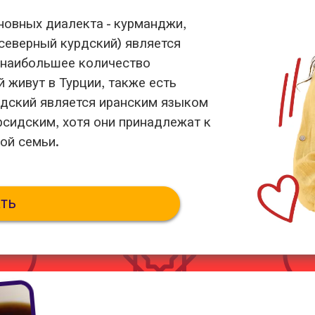
новных диалекта - курманджи,
 северный курдский) является
 наибольшее количество
 живут в Турции, также есть
урдский является иранским языком
рсидским, хотя они принадлежат к
ой семьи.
ть