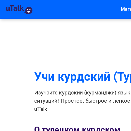
Маг
Учи курдский (Ту
Изучайте курдский (курманджи) язык
ситуаций! Простое, быстрое и легкое
uTalk!
О турецком курдском