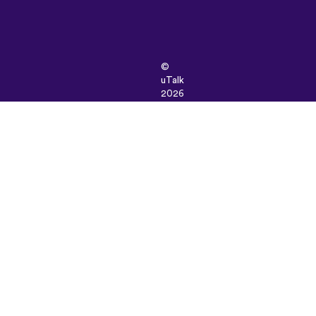
©
uTalk
2026
-
Tillverkad
i
London
med
kärlek
Användarvillkor
|
Integritetspolicy
|
Support
|
Blogg
|
Ladda
ner