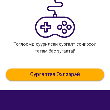
Тоглоомд суурилсан сургалт сонирхол
татам бас зугаатай
Сургалтаа Эхлээрэй