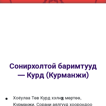
Сонирхолтой баримтууд
— Курд (Курманжи)
Хоёулаа Төв Курд хэлнүүд мөртөө,
Kурманжи, Сорани аялгууд хоорондоо