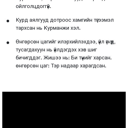
ойлголцдоггүй.
Курд аялгууд дотроос хамгийн түгээмэл
тархсан нь Kурманжи хэл.
Өнгөрсөн цагийг илэрхийлэхдээ, үйл үгнүүд,
тусагдахуун нь үйлдэгдэх хэв шиг
бичигддэг. Жишээ нь: Би түүнийг харсан.
өнгөрсөн цаг: Тэр надаар харагдсан.