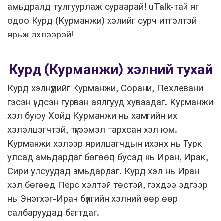
амьдралд тулгуурлаж сураарай! uTalk-тай яг
одоо Курд (Курманжи) хэлийг сурч итгэлтэй
ярьж эхлээрэй!
Курд (Курманжи) хэлний тухай
Курд хэлнүүдийг Курманжи, Сорани, Пехлевани
гэсэн үндсэн гурван аялгууд хуваадаг. Курманжи
хэл буюу Хойд Курманжи нь хамгийн их
хэлэлцэгчтэй, түгээмэл тархсан хэл юм.
Курманжи хэлээр ярилцагчдын ихэнх нь Турк
улсад амьдардаг бөгөөд бусад нь Иран, Ирак,
Сири улсуудад амьдардаг. Курд хэл нь Иран
хэл бөгөөд Перс хэлтэй төстэй, гэхдээ эдгээр
нь Энэтхэг-Иран бүлгийн хэлний өөр өөр
салбаруудад багтдаг.