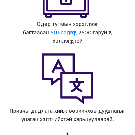
Өдөр тутмын хэрэглээг
багтаасан
60+сэдвүүд
2500 гаруй үг,
хэллэгүүдтэй
Ярианы дадлага хийж өөрийнхөө дуудлагыг
унаган хэлтнийхтэй харьцуулаарай.