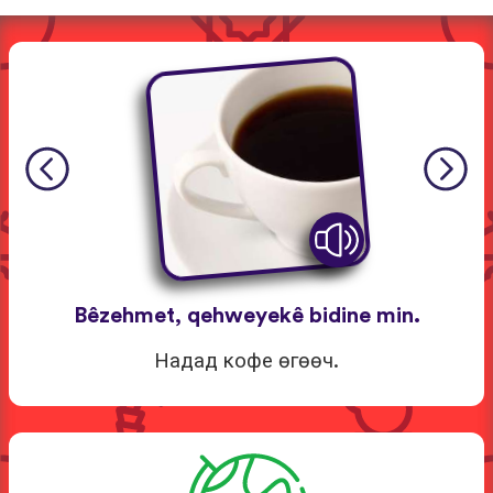
Bêzehmet, qehweyekê bidine min.
Надад кофе өгөөч.