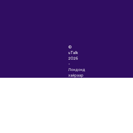
©
uTalk
2026
-
Лондонд
хайраар
бүтээв
Үйлчилгээний
Нөхцөлүүд
|
Нууцлалын
Бодлого
|
Тусламж
|
Блог