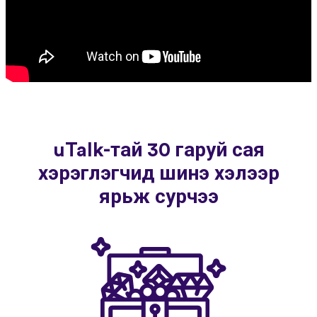
uTalk-тай 30 гаруй сая
хэрэглэгчид шинэ хэлээр
ярьж сурчээ