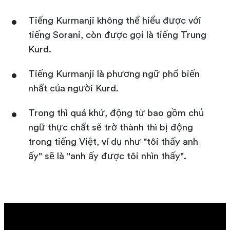
Tiếng Kurmanji không thể hiểu được với
tiếng Sorani, còn được gọi là tiếng Trung
Kurd.
Tiếng Kurmanji là phương ngữ phổ biến
nhất của người Kurd.
Trong thì quá khứ, động từ bao gồm chủ
ngữ thực chất sẽ trờ thành thì bị động
trong tiếng Việt, ví dụ như "tôi thấy anh
ấy" sẽ là "anh ấy được tôi nhìn thấy".