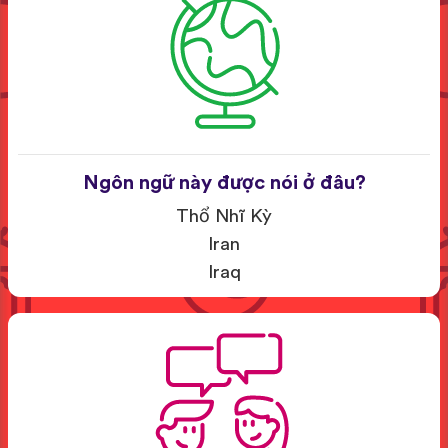
Ngôn ngữ này được nói ở đâu?
Thổ Nhĩ Kỳ
Iran
Iraq