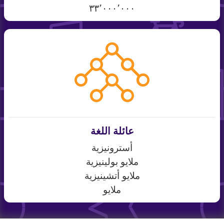
٣٣٬٠٠٠٬٠٠٠
عائلة اللغة
أسترونيزية
ملايو بولينيزية
ملايو أتشينيزية
ملايو