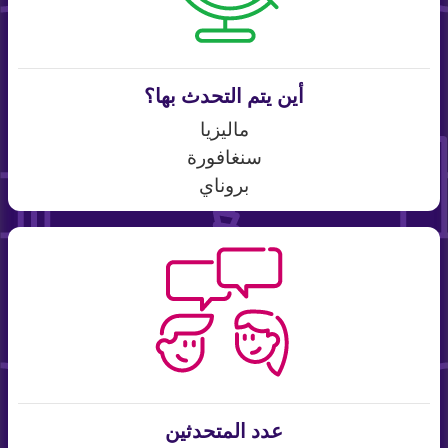
أين يتم التحدث بها؟
ماليزيا
سنغافورة
بروناي
عدد المتحدثين