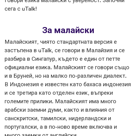
Говори езика малайски с увереност. Започни
сега с uTalk!
За малайски
Малайският, чиято стандартната версия е
застъпена в uTalk, се говори в Малайзия и се
разбира в Сингапур, където е един от петте
официални езика. Малайският се говори също
и в Бруней, но на малко по-различен диалект.
В Индонезия е известен като бахаса индонезия
и се третира като отделен език, въпреки
големите прилики. Малайският има много
арабски заемни думи, както и влияния от
санскритски, тамилски, нидерландски и
португалски, а в по-ново време включва и
много заемки от английски.