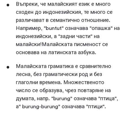
Въпреки, че малайският език е много
сходен до индонезийския, те много се
различават в семантично отношение.
Например, "buntut" означава "опашка" на
индонезийски, а "задни части" на
малайски!Малайската писменост се
основава на латинската азбука.
Малайската граматика е сравнително
лесна, без граматически род и без
глаголни времена. Множественото
число се образува, чрез повтаряне на
думата, напр. "burung" означава "птица",
а" burung-burung" означава "птици".