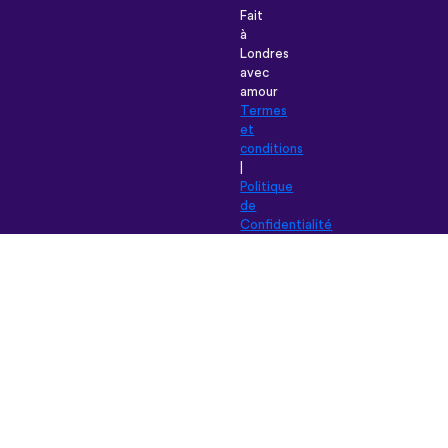
Fait
à
Londres
avec
amour
Termes
et
conditions
|
Politique
de
Confidentialité
|
Aide
|
Blog
|
Télécharger