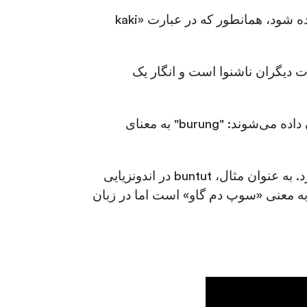
کلمه «kaki» می‌تواند هم به معنی پا باشد و هم به عنوان یک کلمه عامیانه برای «کارشناس» استفاده شود، همانطور که در عبارت «kaki
‌شود، زیرا نسبت به نظرات دیگران ناشنوا است و انگار یک
دستور زبان مالایی نسبتاً ساده است و فاقد جنسیت و زمان فعل است. جمع‌ها با تکرار کلمه نشان داده می‌شوند: "burung" به معنای
اگرچه مالایی بسیار شبیه به اندونزیایی است، اما تفاوت‌های معنایی زیادی بین این زبان‌ها وجود دارد. به عنوان مثال، buntut در اندونزیایی
معنای «دم» است، اما در مالایی به معنای «پشت» است! در زبان اندونزیایی، Sup Buntut sapi به معنی «سوپ دم گاو» است اما در زبان