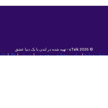
©
2026 - تهیه شده در لندن با یک دنیا عشق
uTalk
رایط و ضوابط
|
سیاست حفظ حریم خصوصی
|
پشتیبانی
|
بلاگ
|
دانلو
مرور این سایت در:
Español
Deutsch
Dansk
Norsk
עברית
中文
Polski
Română
ف