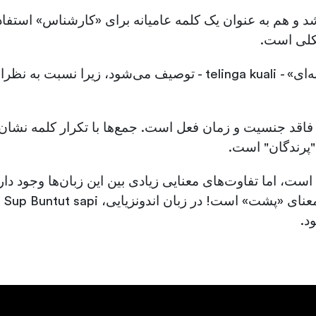
فرد سرسخت به صورت «گوش ماهیتابه‌ای» - telinga kuali - توصیف می
به 
د.