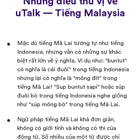
Những điều thú vị về
uTalk — Tiếng Malaysia
Mặc dù tiếng Mã Lai tương tự như tiếng
Indonesia, nhưng vẫn có những sự khác
biệt rất lớn về ý nghĩa. Ví dụ như: "buntut"
có nghĩa là cái đuôi" trong tiếng Indonesia
nhưng lại có nghĩa là "mông đít" trong
tiếng Mã Lai! "Sup buntut sapi" hoặc súp
đuôi bò trong tiếng Indonesia nghe giống
như "súp mông bò" trong tiếng Mã Lai.
Ngữ pháp tiếng Mã Lai khá đơn giản,
không có giới tính và không có thì của
động từ. Số nhiều của một từ được chỉ