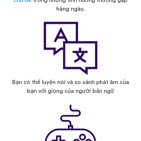
chủ đề
trong những tình huống thường gặp
hàng ngày.
Bạn có thể luyện nói và so sánh phát âm của
bạn với giọng của người bản ngữ