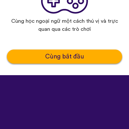
Cùng học ngoại ngữ một cách thú vị và trực
quan qua các trò chơi
Cùng bắt đầu