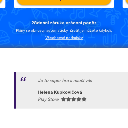
28denní záruka vrácení peněz
Plány se obnovují automaticky. Zrušit je můžete kdykoli.
Všeobecné podmínky
Je to super hra a naučí vás
Helena Kupkovičová
Play Store