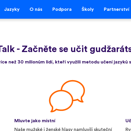
Jazyky
O nás
Podpora
Školy
Partnerství
Talk
-
Začněte se učit gudžaráts
více než 30 milionům lidí, kteří využili metodu učení jazyků s
Mluvte jako místní
Uč
Naše mužské i ženské hlasy namluvili skuteční
Ry