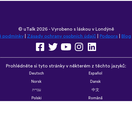
©
uTalk
2026 - Vyrobeno s láskou v Londýně
é podmínky
|
Zásady ochrany osobních údajů
|
Podpora
|
Blog
Prohlédněte si tyto stránky v některém z těchto jazyků:
Deutsch
Español
Norsk
Dansk
עברית
中文
Polski
Română
한국어
Português do Brasil
Монгол
Azərbaycan dili