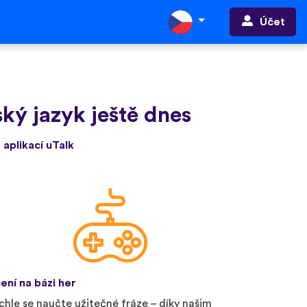
Účet
ký jazyk ještě dnes
 aplikací uTalk
ení na bázi her
chle se naučte užitečné fráze – díky našim