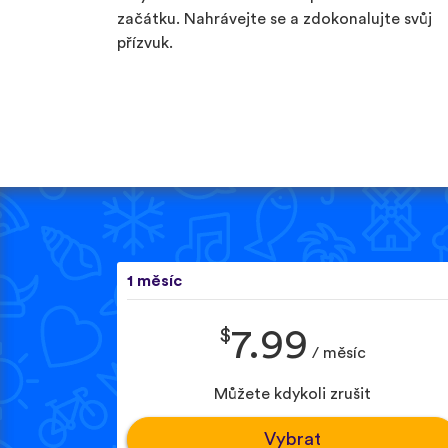
začátku. Nahrávejte se a zdokonalujte svůj
přízvuk.
1 měsíc
$
7.99
/ měsíc
Můžete kdykoli zrušit
Vybrat