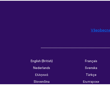
Všeobecn
English (British)
Français
Nederlands
Svenska
Ελληνικά
Türkçe
Slovenčina
Български
ไทย
Tiếng Việt