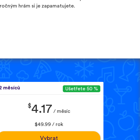
ročným hrám si je zapamatujete.
2 měsíců
Ušetřete 50 %
$
4.17
/ měsíc
$49.99 / rok
Vybrat