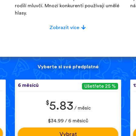
rodilí mluvčí. Mnozí konkurenti používají umělé
ná
hlasy.
Zobrazit více
Vyberte si své předplatné
6 měsíců
1
Ušetřete 25 %
$
5.83
/ měsíc
$34.99 / 6 měsíců
Vybrat