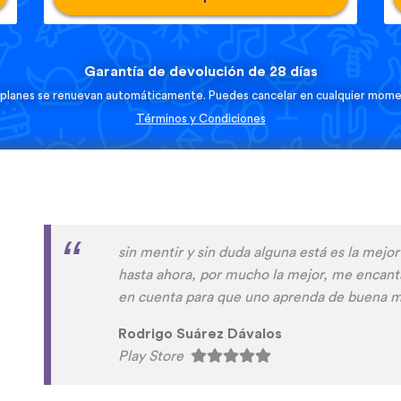
Garantía de devolución de 28 días
 planes se renuevan automáticamente. Puedes cancelar en cualquier mome
Términos y Condiciones
La aplicación es buenísima, ideal para inicia
aprender frases útiles como para empezar a 
Muchas gracias por solucionar los problemas
Joana Cabral
Play Store