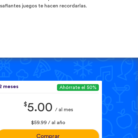
safiantes juegos te hacen recordarlas.
2 meses
Ahórrate el 50%
$
5.00
/ al mes
$59.99 / al año
Comprar