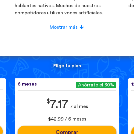
hablantes nativos. Muchos de nuestros
de
competidores utilizan voces artificiales.
Mostrar más
Elige tu plan
6 meses
1
Ahórrate el 30%
$
7.17
/ al mes
$42.99 / 6 meses
Comprar