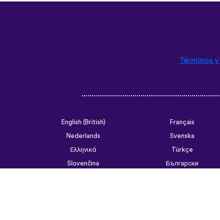
Términos y
English (British)
Français
Nederlands
Svenska
Ελληνικά
Türkçe
Slovenčina
Български
ไทย
Tiếng Việt