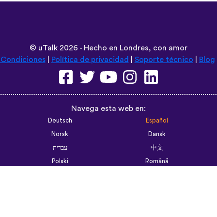
©
uTalk
2026 - Hecho en Londres, con amor
 Condiciones
|
Política de privacidad
|
Soporte técnico
|
Blog
Navega esta web en:
Deutsch
Español
Norsk
Dansk
עברית
中文
Polski
Română
한국어
Português do Brasil
Монгол
Azərbaycan dili