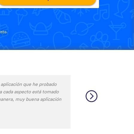
nto.
rse en un idioma, tanto para
entender la pronunciación.
 de carga!