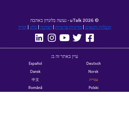
©
2026 - נעשה בלונדון באהבה
uTalk
הגבלות ותנאים
|
מדיניות פרטיות
|
תמיכה
|
בלוג
|
הורד
עיין באתר זה ב:
Español
Deutsch
Dansk
Norsk
עברית
中文
Română
Polski
Português do Brasil
한국어
Azərbaycan dili
Монгол