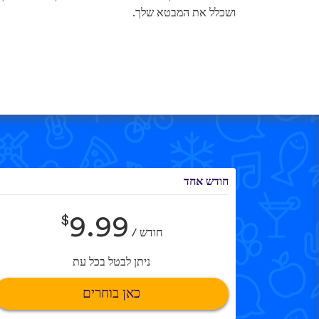
ושכלל את המבטא שלך.
חודש אחד
$
9.99
חודש /
ניתן לבטל בכל עת
כאן בוחרים