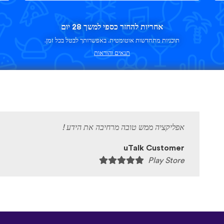
אחריות להחזר כספי למשך 28 יום
תוכניות מתחדשות אוטומטית. באפשרותך לבטל בכל זמן.
תנאים והוראות
אפליקציה ממש טובה מרחיבה את הידע !
uTalk Customer
Play Store