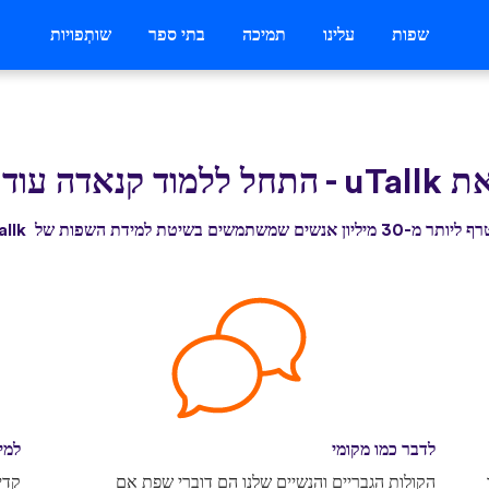
שפות
עלינו
תמיכה
בתי ספר
שותְפויות
uTall
-
התחל ללמוד קנאדה עוד 
3 מיליון אנשים שמשתמשים בשיטת למידת השפות של uTallk
לדבר כמו מקומי
למי
הקולות הגבריים והנשיים שלנו הם דוברי שפת אם
קדי