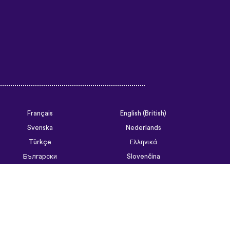
Français
English (British)
Svenska
Nederlands
Türkçe
Ελληνικά
Български
Slovenčina
Tiếng Việt
ไทย