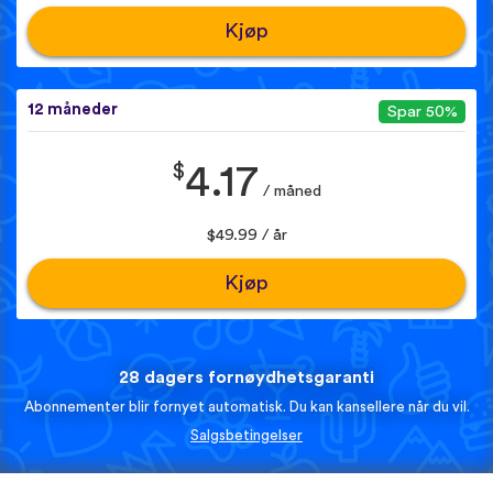
Kjøp
12 måneder
Spar 50%
$
4.17
/ måned
$49.99 / år
Kjøp
28 dagers fornøydhetsgaranti
Abonnementer blir fornyet automatisk. Du kan kansellere når du vil.
Salgsbetingelser