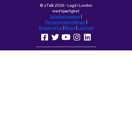
©
uTalk
2026 - Lagd i London
med kjærlighet
Salgsbetingelser
|
Personverninnstillinger
|
Brukerstøtte
|
Blogg
|
Last ned
Les denne nettsiden på:
English
Français
Deutsch
(British)
Español
Italiano
Русский
Nederlands
Svenska
Norsk
Dansk
Suomi
Magyar
Ελληνικά
Türkçe
עברית
中文
日本語
Čeština
Slovenčina
Български
Polski
Română
فارسی
Bahasa
(ایران)
Indonesia
ไทย
Tiếng
한국어
Việt