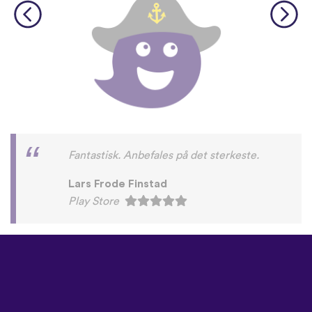
Fantastisk. Anbefales på det sterkeste.
Lars Frode Finstad
Play Store