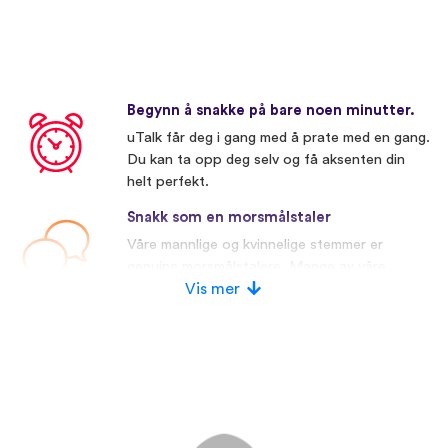
Begynn å snakke på bare noen minutter.
uTalk får deg i gang med å prate med en gang.
Du kan ta opp deg selv og få aksenten din
helt perfekt.
Snakk som en morsmålstaler
Våre mannlige og kvinnelige stemmer er
genuine morsmålstalere. Mange av våre
konkurrenter bruker kunstige stemmer.
Vis mer