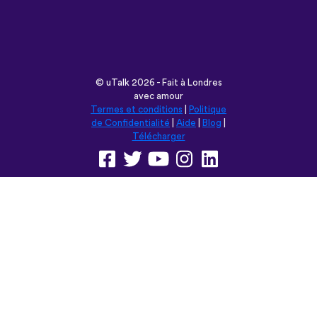
©
uTalk
2026 - Fait à Londres
avec amour
Termes et conditions
|
Politique
de Confidentialité
|
Aide
|
Blog
|
Télécharger
Parcourir ce site en:
English
Français
Deutsch
(British)
Español
Italiano
Русский
Nederlands
Svenska
Norsk
Dansk
Suomi
Magyar
Ελληνικά
Türkçe
עברית
中文
日本語
Čeština