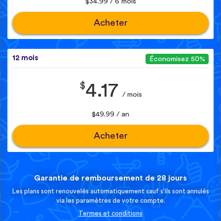
$34.99 / 6 mois
Acheter
12 mois
Économisez 50%
$
4.17
/ mois
$49.99 / an
Acheter
Garantie de remboursement de 28 jours
Les plans sont renouvelés automatiquement sauf s'ils sont annulés
via les paramètres de votre compte.
Termes et conditions