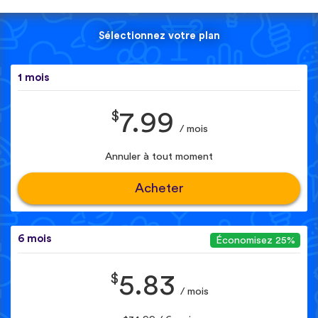
Sélectionnez votre plan
1 mois
$
7.99
/ mois
Annuler à tout moment
Acheter
6 mois
Économisez 25%
$
5.83
/ mois