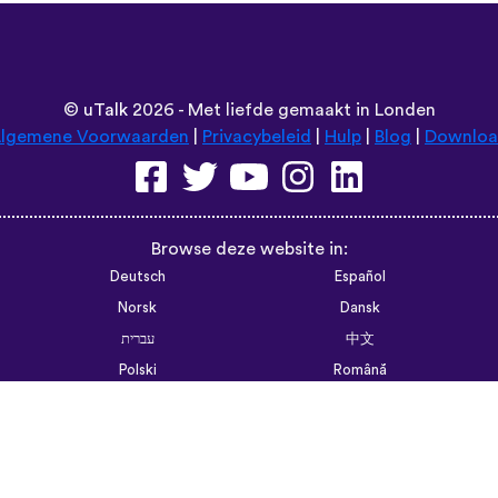
©
uTalk
2026 - Met liefde gemaakt in Londen
lgemene Voorwaarden
|
Privacybeleid
|
Hulp
|
Blog
|
Downlo
Browse deze website in:
Deutsch
Español
Norsk
Dansk
עברית
中文
Polski
Română
한국어
Português do Brasil
Монгол
Azərbaycan dili