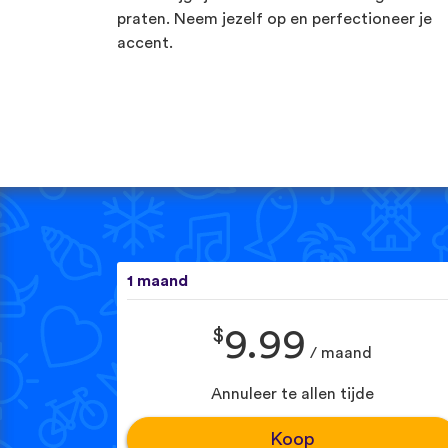
praten. Neem jezelf op en perfectioneer je
accent.
1 maand
$
9.99
/ maand
Annuleer te allen tijde
Koop