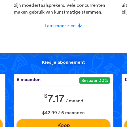
zijn moedertaalsprekers. Vele concurrenten
ui
maken gebruik van kunstmatige stemmen.
bl
Laat meer zien
Kies je abonnement
6 maanden
1
Bespaar 30%
$
7.17
/ maand
$42.99 / 6 maanden
Koop