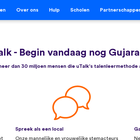
len
Over ons
Hulp
Scholen
Partnerschappe
alk
-
Begin vandaag nog Gujarat
e meer dan 30 miljoen mensen die uTalk's talenleermethode
Spreek als een local
Ga
et
Onze mannelijke en vrouwelijke stemacteurs
Ne