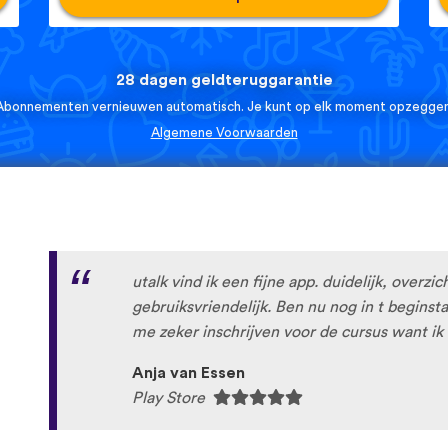
28 dagen geldteruggarantie
Abonnementen vernieuwen automatisch. Je kunt op elk moment opzeggen
Algemene Voorwaarden
utalk vind ik een fijne app. duidelijk, overzic
gebruiksvriendelijk. Ben nu nog in t begins
me zeker inschrijven voor de cursus want ik 
Anja van Essen
Play Store