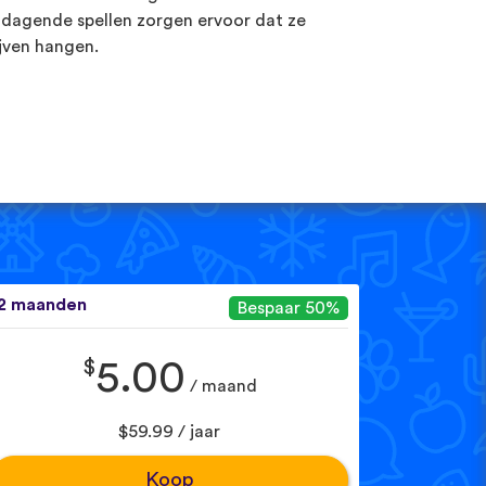
tdagende spellen zorgen ervoor dat ze
ijven hangen.
2 maanden
Bespaar 50%
$
5.00
/ maand
$59.99 / jaar
Koop