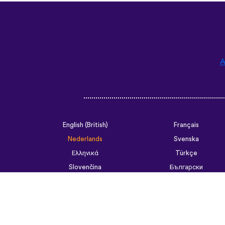
A
English (British)
Français
Nederlands
Svenska
Ελληνικά
Türkçe
Slovenčina
Български
ไทย
Tiếng Việt