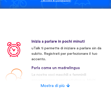
Termini e condizioni
Inizia a parlare in pochi minuti
uTalk ti permette di iniziare a parlare sin da
subito. Registrati per perfezionare il tuo
accento.
Parla come un madrelingua
Le nostre voci maschili e femminili
appartengono a veri madrelingua. Molti
concorrenti invece usano voci artificiali.
Mostra di più