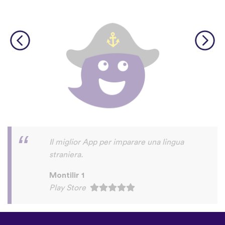
©
uTalk
2026 - Creato a Londra
con amore
Termini e Condizioni
|