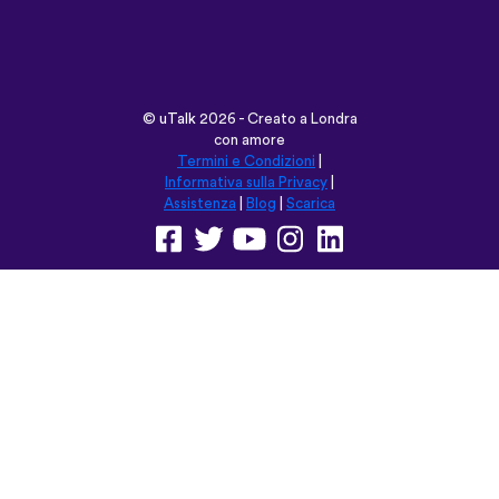
Informativa sulla Privacy
|
Assistenza
|
Blog
|
Scarica
Naviga su questo sito in:
English
Français
Deutsch
(British)
Español
Italiano
Русский
Nederlands
Svenska
Norsk
Dansk
Suomi
Magyar
Ελληνικά
Türkçe
עברית
中文
日本語
Čeština
Slovenčina
Български
Polski
Română
فارسی
Bahasa
(ایران)
Indonesia
ไทย
Tiếng
한국어
Việt
Português
Українська
العربية
do Brasil
الرسمية
الحديثة