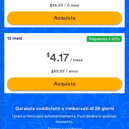
$34.99 / 6 mesi
Acquista
12 mesi
Risparmia il 50%
$
4.17
/ mese
$49.99 / anno
Acquista
Garanzia soddisfatti o rimborsati di 28 giorni
I piani si rinnovano automaticamente. Puoi disdire in qualsiasi
momento.