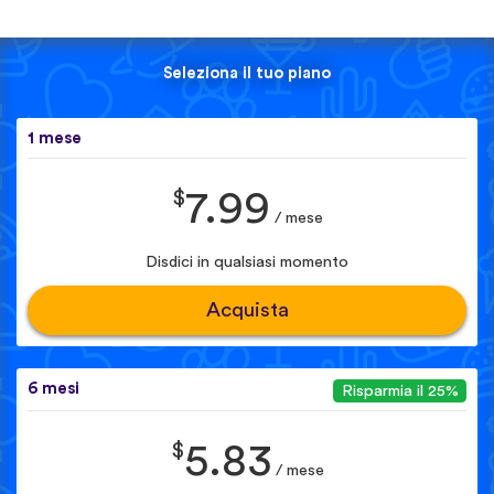
Seleziona il tuo piano
1 mese
$
7.99
/ mese
Disdici in qualsiasi momento
Acquista
6 mesi
Risparmia il 25%
$
5.83
/ mese