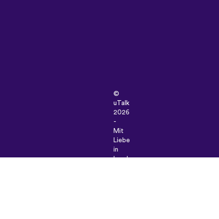
©
uTalk
2026
-
Mit
Liebe
in
London
hergestellt
Unsere
Allgemeinen Geschäftsbedingunge
|
Datenschutz-
Bestimmungen