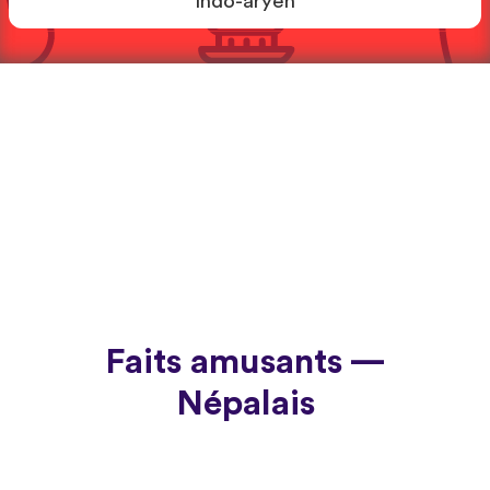
Indo-aryen
Faits amusants —
Népalais