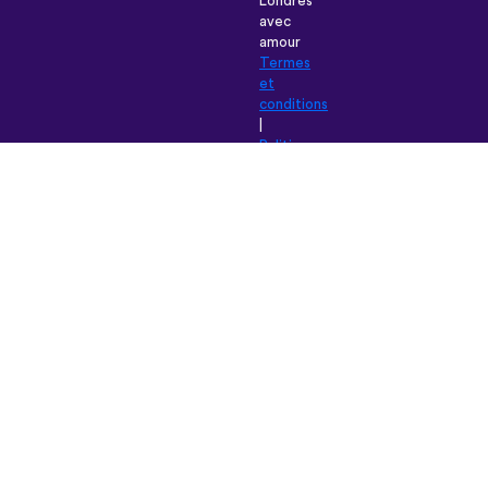
Londres
avec
amour
Termes
et
conditions
|
Politique
de
Confidentialité
|
Aide
|
Blog
|
Télécharger