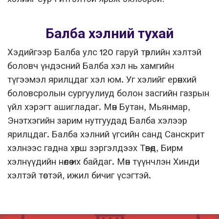
Балба хэлний тухай
Хэдийгээр Балба улс 120 гаруй төрлийн хэлтэй
боловч үндэсний Балба хэл нь хамгийн
түгээмэл ярилцдаг хэл юм. Уг хэлийг ерөнхий
боловсролын сургуулиуд болон засгийн газрын
үйл хэрэгт ашигладаг. Мөн Бутан, Мьянмар,
Энэтхэгийн зарим нутгуудад Балба хэлээр
ярилцдаг. Балба хэлний үгсийн санд Санскрит
хэлнээс гадна хөрш зэргэлдээх Төвөд, Бирм
хэлнүүдийн нөлөө их байдаг. Мөн түүнчлэн Хинди
хэлтэй төстэй, ижил бичиг үсэгтэй.