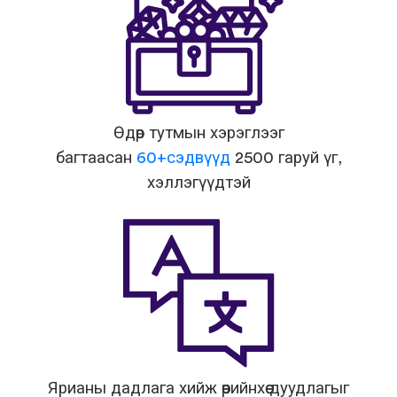
Өдөр тутмын хэрэглээг
багтаасан
60+сэдвүүд
2500 гаруй үг,
хэллэгүүдтэй
Ярианы дадлага хийж өөрийнхөө дуудлагыг