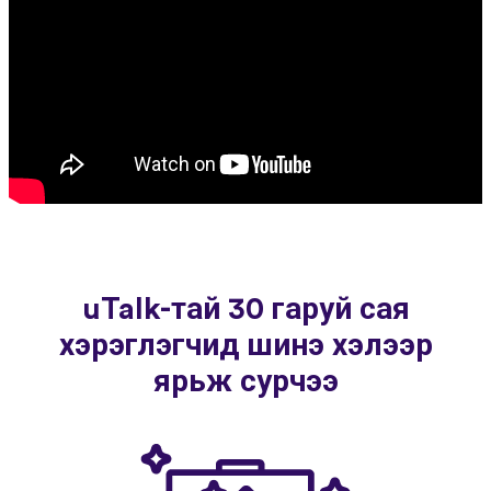
uTalk-тай 30 гаруй сая
хэрэглэгчид шинэ хэлээр
ярьж сурчээ