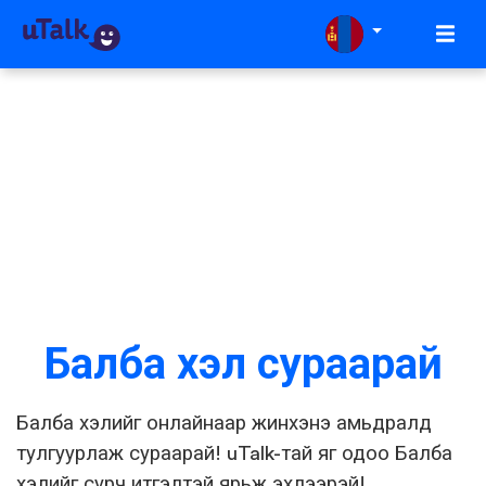
Балба хэл сураарай
Балба хэлийг онлайнаар жинхэнэ амьдралд
тулгуурлаж сураарай! uTalk-тай яг одоо Балба
хэлийг сурч итгэлтэй ярьж эхлээрэй!