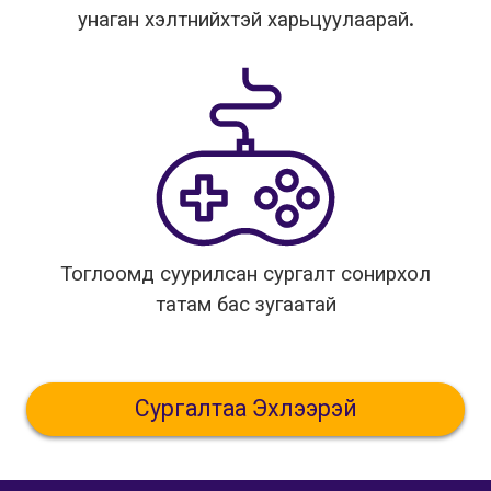
унаган хэлтнийхтэй харьцуулаарай.
Тоглоомд суурилсан сургалт сонирхол
татам бас зугаатай
Сургалтаа Эхлээрэй