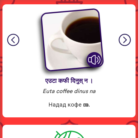
एउटा कफी दिनुस् न ।
Euta coffee dinus na
Надад кофе өгөөч.