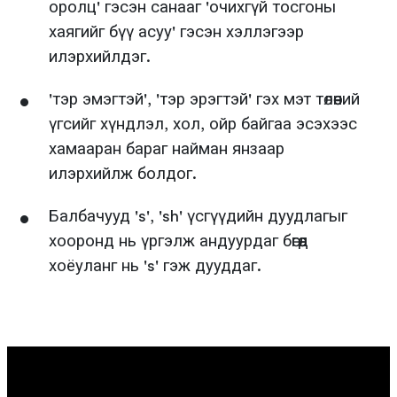
оролц' гэсэн санааг 'очихгүй тосгоны
хаягийг бүү асуу' гэсэн хэллэгээр
илэрхийлдэг.
'тэр эмэгтэй', 'тэр эрэгтэй' гэх мэт төлөөний
үгсийг хүндлэл, хол, ойр байгаа эсэхээс
хамааран бараг найман янзаар
илэрхийлж болдог.
Балбачууд 's', 'sh' үсгүүдийн дуудлагыг
хооронд нь үргэлж андуурдаг бөгөөд
хоёуланг нь 's' гэж дууддаг.