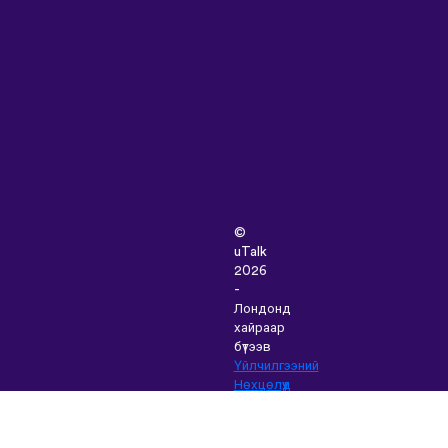
©
uTalk
2026
-
Лондонд
хайраар
бүтээв
Үйлчилгээний
Нөхцөлүүд
|
Нууцлалын
Бодлого