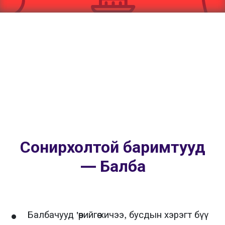
Сонирхолтой баримтууд
— Балба
Балбачууд 'өөрийгөө хичээ, бусдын хэрэгт бүү