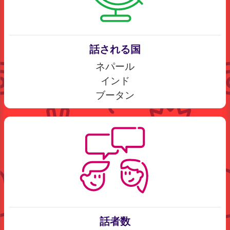
話される国
ネパール
インド
ブータン
話者数