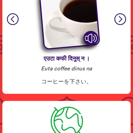
एउटा कफी दिनुस् न ।
Euta coffee dinus na
コーヒーを下さい。