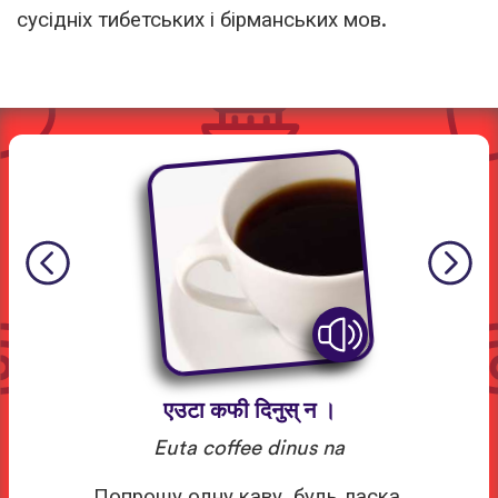
сусідніх тибетських і бірманських мов.
एउटा कफी दिनुस् न ।
Euta coffee dinus na
Попрошу одну каву, будь ласка.