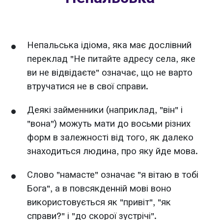
Непальська ідіома, яка має дослівний
переклад "Не питайте адресу села, яке
ви не відвідаєте" означає, що не варто
втручатися не в свої справи.
Деякі займенники (наприклад, "він" і
"вона") можуть мати до восьми різних
форм в залежності від того, як далеко
знаходиться людина, про яку йде мова.
Слово "намасте" означає "я вітаю в тобі
Бога", а в повсякденній мові воно
використовується як "привіт", "як
справи?" і "до скорої зустрічі".