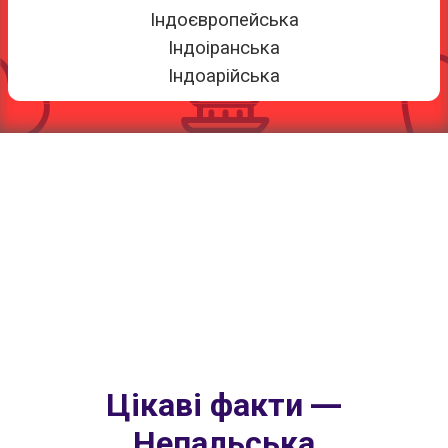
Індоєвропейська
Індоіранська
Індоарійська
Цікаві факти —
Непальська