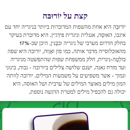
קצת על יוֹרוּבּה
יוֹרוּבָּה היא אחת מהשפות המדוברות ביותר בניגריה יחד עם
איגבו, האוּסָה, אנגלית וניגרית פּידְג'ין. היא מדוברת בעיקר
בחלק הדרום מערבי של ניגריה ובבֶּנין, היכן שכ-17%
מהאוכלוסייה מדבר אותה. כמו פוֹן ואֶוֶוה, יורובה היא שפה
בוֹלְטָה-ניגרית, חלק ממשפחת שפות שהתפשטה מניגריה
ועד מזרח גאנה. ישנם שלושה צלילים ביורובה - גבוה, בינוני
ונמוך - אשר משפיעים על משמעות המילים. יורובה לָוותה
המון מילים מאוצר המילים של ערבית ושל האוּסה. היא
יכולה גם להכפיל מילים למטרת הדגשה נוספת.