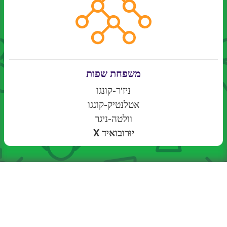
משפחת שפות
ניז'ר-קונגו
אטלנטיק-קונגו
וולטה-ניגר
יוּרובואיד X