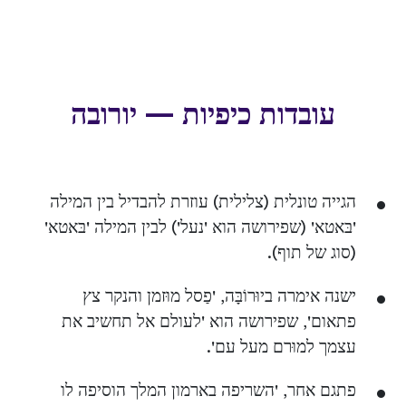
עובדות כיפיות — יורובה
הגייה טונלית (צלילית) עוזרת להבדיל בין המילה
'בּאטא' (שפירושה הוא 'נעל') לבין המילה 'בּאטא'
(סוג של תוף).
ישנה אימרה ביוּרוֹבָּה, 'פַסל מוּזמן והנקר צץ
פתאום', שפירושה הוא 'לעולם אל תחשיב את
עצמך למוּרם מעל עם'.
פתגם אחר, 'השריפה בארמון המלך הוסיפה לו