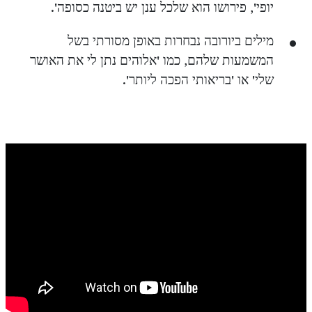
יופי', פירושו הוא שלכל ענן יש ביטנה כסופה'.
מילים ביורובה נבחרות באופן מסורתי בשל
המשמעות שלהם, כמו 'אלוהים נתן לי את האושר
שלי' או 'בריאותי הפכה ליותר'.