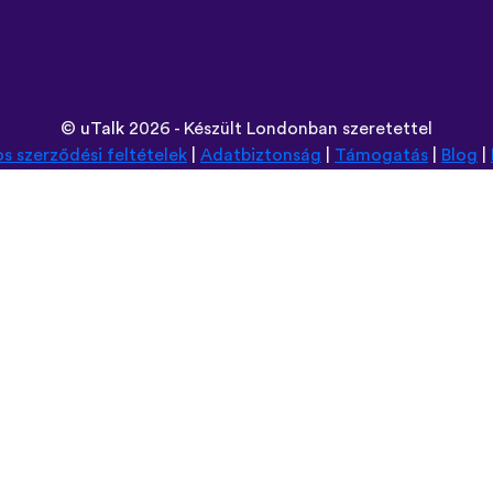
©
uTalk
2026 - Készült Londonban szeretettel
os szerződési feltételek
|
Adatbiztonság
|
Támogatás
|
Blog
|
Használt böngésző:
Deutsch
Español
Norsk
Dansk
עברית
中文
Polski
Română
한국어
Português do Brasil
Монгол
Azərbaycan dili