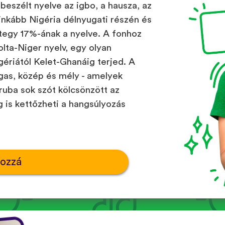
beszélt nyelve az igbo, a hausza, az
ginkább Nigéria délnyugati részén és
ntegy 17%-ának a nyelve. A fonhoz
lta-Niger nyelv, egy olyan
gériától Kelet-Ghanáig terjed. A
as, közép és mély - amelyek
oruba sok szót kölcsönzött az
 is kettőzheti a hangsúlyozás
hozzá