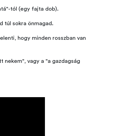
tá"-tól (egy fajta dob).
tsd túl sokra önmagad.
jelenti, hogy minden rosszban van
ott nekem", vagy a "a gazdagság