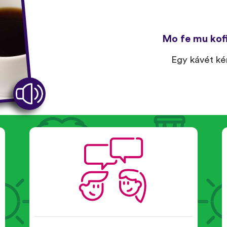
Mo fe mu kofi
Egy kávét ké