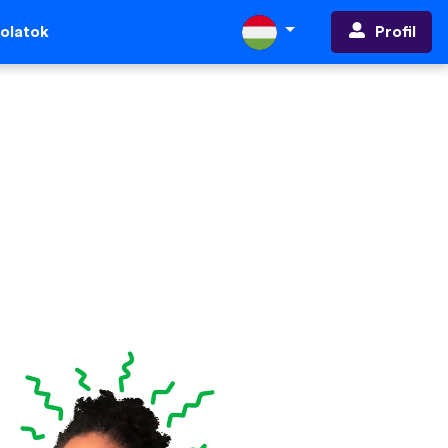
Profil
olatok