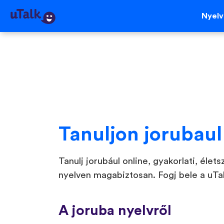
Nyel
Tanuljon jorubaul
Tanulj jorubául online, gyakorlati, élet
nyelven magabiztosan. Fogj bele a uTa
A joruba nyelvről