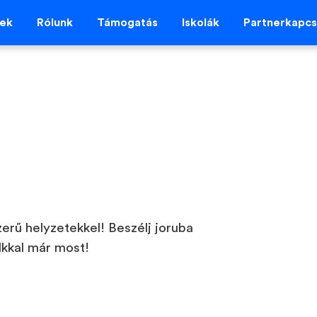
vek
Rólunk
Támogatás
Iskolák
Partnerkapcs
szerű helyzetekkel! Beszélj joruba
lkkal már most!