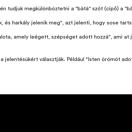
vén tudjuk megkülönböztetni a "bàtà" szót (cipő) a "bà
k, és harkály jelenik meg", azt jelenti, hogy sose tar
alota, amely leégett, szépséget adott hozzá", ami at 
jelentésükért választják. Például "Isten örömöt ad