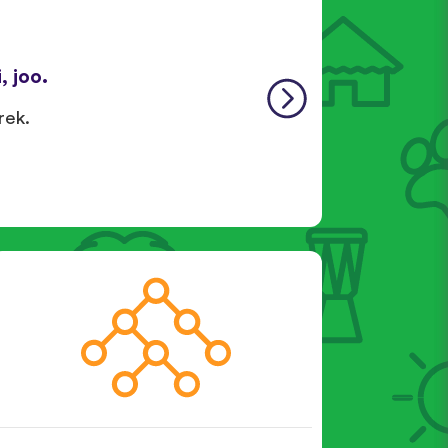
, joo.
rek.