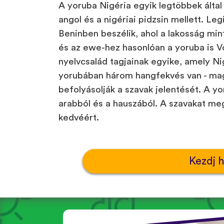
A yoruba Nigéria egyik legtöbbek által 
angol és a nigériai pidzsin mellett. Le
Beninben beszélik, ahol a lakosság mi
és az ewe-hez hasonlóan a yoruba is Vo
nyelvcsalád tagjainak egyike, amely Ni
yorubában három hangfekvés van - mag
befolyásolják a szavak jelentését. A y
arabból és a hauszából. A szavakat meg
kedvéért.
Kezdj 