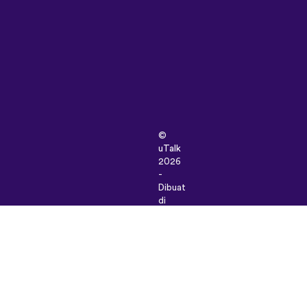
©
uTalk
2026
-
Dibuat
di
London
dengan
cinta
sayang
Syarat
&
Ketentuan
|