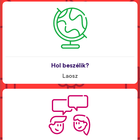
Hol beszélik?
Laosz