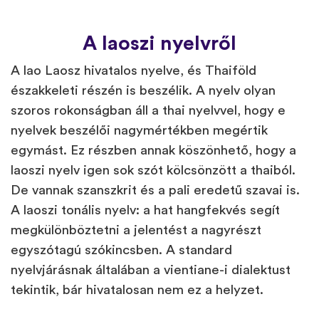
A laoszi nyelvről
A lao Laosz hivatalos nyelve, és Thaiföld
északkeleti részén is beszélik. A nyelv olyan
szoros rokonságban áll a thai nyelvvel, hogy e
nyelvek beszélői nagymértékben megértik
egymást. Ez részben annak köszönhető, hogy a
laoszi nyelv igen sok szót kölcsönzött a thaiból.
De vannak szanszkrit és a pali eredetű szavai is.
A laoszi tonális nyelv: a hat hangfekvés segít
megkülönböztetni a jelentést a nagyrészt
egyszótagú szókincsben. A standard
nyelvjárásnak általában a vientiane-i dialektust
tekintik, bár hivatalosan nem ez a helyzet.