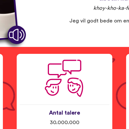
khoy-kho-ka-f
Jeg vil godt bede om en 
Antal talere
30.000.000