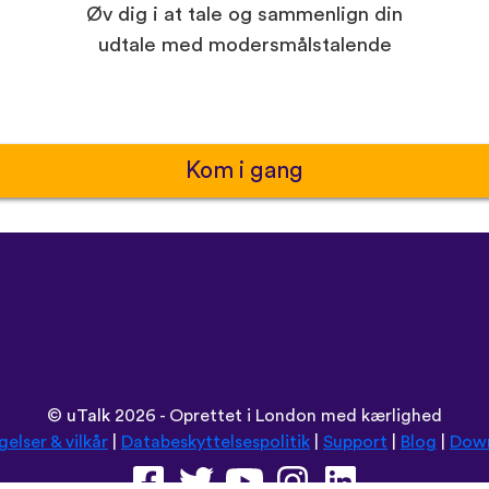
Øv dig i at tale og sammenlign din
udtale med modersmålstalende
Kom i gang
©
uTalk
2026 - Oprettet i London med kærlighed
gelser & vilkår
|
Databeskyttelsespolitik
|
Support
|
Blog
|
Dow