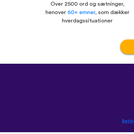
Over 2500 ord og sætninger,
henover
60+ emner
, som dækker
hverdagssituationer
Betin