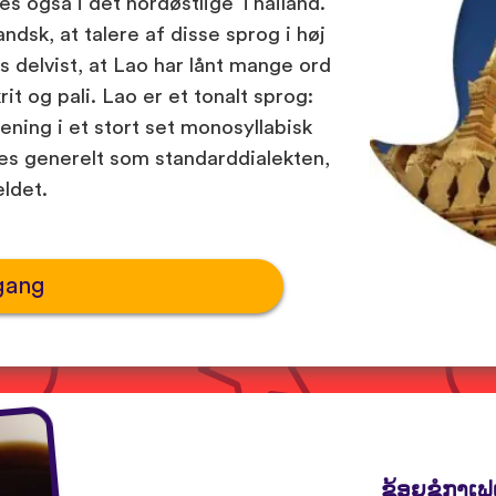
les også i det nordøstlige Thailand.
dsk, at talere af disse sprog i høj
s delvist, at Lao har lånt mange ord
rit og pali. Lao er et tonalt sprog:
ning i et stort set monosyllabisk
tes generelt som standarddialekten,
ældet.
gang
ຂ້ອຍຂໍກາເຟເ