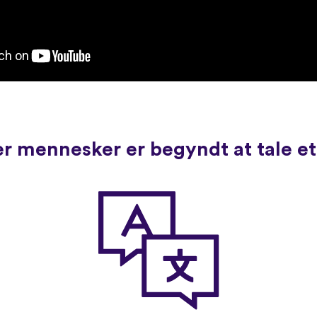
r mennesker er begyndt at tale e