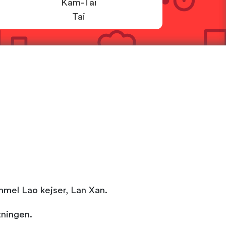
Kam-Tai
Tai
mmel Lao kejser, Lan Xan.
tningen.