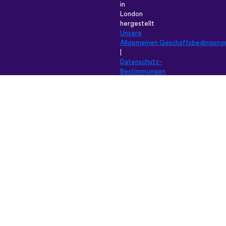
in
London
hergestellt
Unsere
Allgemeinen Geschäftsbedingung
|
Datenschutz-
Bestimmungen
|
Hilfe
|
Blog
|
Download