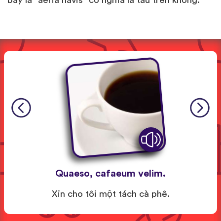
bay là "aeria navis" có nghĩa là tàu trên không.
Quaeso, cafaeum velim.
Xin cho tôi một tách cà phê.