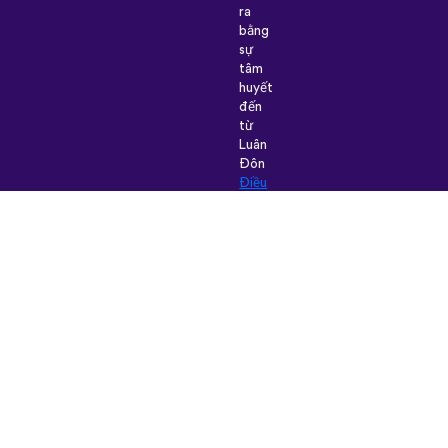
ra
bằng
sự
tâm
huyết
đến
từ
Luân
Đôn
Điều
khoản
&
Điều
kiện
|
Chính
sách
bảo
mật
|
Hỗ
trợ
|