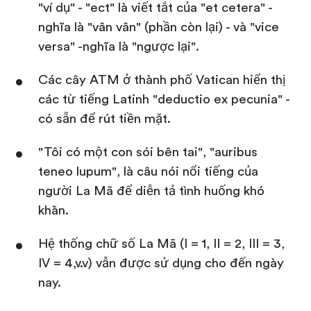
"ví dụ" - "ect" là viết tắt của "et cetera" -
nghĩa là "vân vân" (phần còn lại) - và "vice
versa" -nghĩa là "ngược lại".
Các cây ATM ở thành phố Vatican hiển thị
các từ tiếng Latinh "deductio ex pecunia" -
có sẵn để rút tiền mặt.
"Tôi có một con sói bên tai", "auribus
teneo lupum", là câu nói nổi tiếng của
người La Mã để diễn tả tình huống khó
khăn.
Hệ thống chữ số La Mã (I = 1, II = 2, III = 3,
IV = 4,v.v) vẫn được sử dụng cho đến ngày
nay.