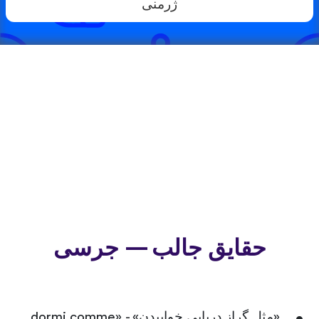
ژرمنی
حقایق جالب — جرسی
«مثل گراز دریایی خوابیدن» - «dormi comme