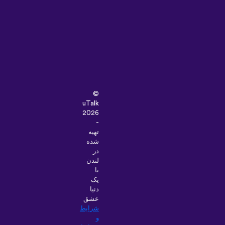
©
uTalk
2026
-
تهیه
شده
در
لندن
با
یک
دنیا
عشق
شرایط
و