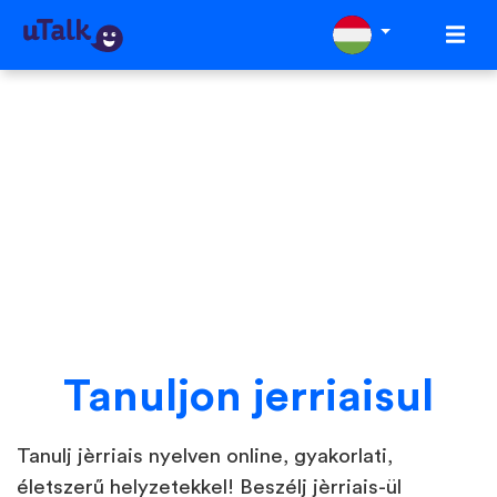
Tanuljon jerriaisul
Tanulj jèrriais nyelven online, gyakorlati,
életszerű helyzetekkel! Beszélj jèrriais-ül