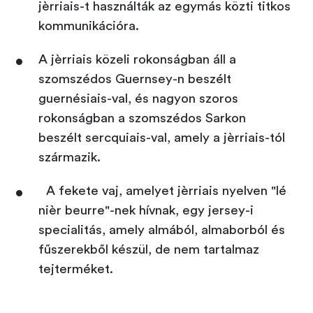
jèrriais-t használták az egymás közti titkos
kommunikációra.
A jèrriais közeli rokonságban áll a
szomszédos Guernsey-n beszélt
guernésiais-val, és nagyon szoros
rokonságban a szomszédos Sarkon
beszélt sercquiais-val, amely a jèrriais-tól
származik.
A fekete vaj, amelyet jèrriais nyelven "lé
nièr beurre"-nek hívnak, egy jersey-i
specialitás, amely almából, almaborból és
fűszerekből készül, de nem tartalmaz
tejterméket.