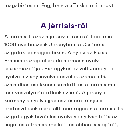
magabiztosan. Fogj bele a uTalkkal már most!
A jèrriais-ről
A jèrriais-t, azaz a jersey-i franciát több mint
1000 éve beszélik Jerseyben, a Csatorna-
szigetek legnagyobbikán. A nyelv az Észak-
Franciaországból eredő normann nyelv
leszármazottja . Bár egykor ez volt Jersey fő
nyelve, az anyanyelvi beszélők száma a 19.
században csökkenni kezdett, és a jèrriais ma
már veszélyeztetettnek számít. A jersey-i
kormány a nyelv újjáélesztésére irányuló
erőfeszítések élére állt; nemrégiben a jèrriais-t a
sziget egyik hivatalos nyelvévé nyilvánította az
angol és a francia mellett, és abban is segített,