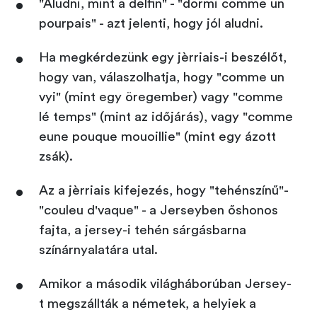
"Aludni, mint a delfin" - "dormi comme un
pourpais" - azt jelenti, hogy jól aludni.
Ha megkérdezünk egy jèrriais-i beszélőt,
hogy van, válaszolhatja, hogy "comme un
vyi" (mint egy öregember) vagy "comme
lé temps" (mint az időjárás), vagy "comme
eune pouque mouoillie" (mint egy ázott
zsák).
Az a jèrriais kifejezés, hogy "tehénszínű"-
"couleu d'vaque" - a Jerseyben őshonos
fajta, a jersey-i tehén sárgásbarna
színárnyalatára utal.
Amikor a második világháborúban Jersey-
t megszállták a németek, a helyiek a