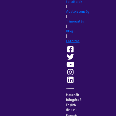
feltételek
|
Adatbiztonság
|
Támogatás
|
Blog
|
Letöltés
Használt
böngésző:
English
(British)
Français