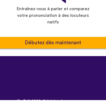
Entraînez-vous à parler et comparez
votre prononciation à des locuteurs
natifs
Débutez dès maintenant
©
uTalk
2026 - Fait à Londres avec amour