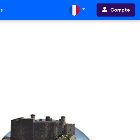
Compte
ts