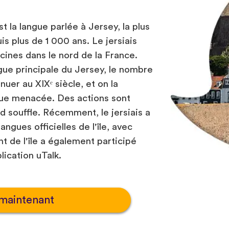
t la langue parlée à Jersey, la plus
s plus de 1 000 ans. Le jersiais
ines dans le nord de la France.
ngue principale du Jersey, le nombre
uer au XIXᵉ siècle, et on la
ue menacée. Des actions sont
d souffle. Récemment, le jersiais a
ngues officielles de l'île, avec
nt de l'île a également participé
plication uTalk.
maintenant