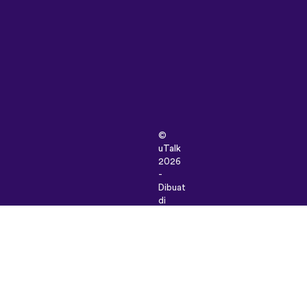
©
uTalk
2026
-
Dibuat
di
London
dengan
cinta
sayang
Syarat
&
Ketentuan
|