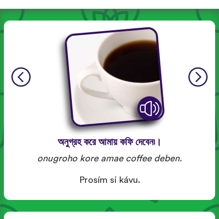
অনুগ্রহ করে আমায় কফি দেবেন৷।
onugroho kore amae coffee deben.
Prosím si kávu.