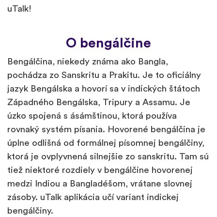
uTalk!
O bengálčine
Bengálčina, niekedy známa ako Bangla,
pochádza zo Sanskritu a Prakitu. Je to oficiálny
jazyk Bengálska a hovorí sa v indických štátoch
Západného Bengálska, Tripury a Assamu. Je
úzko spojená s ásámštinou, ktorá používa
rovnaký systém písania. Hovorené bengálčina je
úplne odlišná od formálnej písomnej bengálčiny,
ktorá je ovplyvnená silnejšie zo sanskritu. Tam sú
tiež niektoré rozdiely v bengálčine hovorenej
medzi Indiou a Bangladéšom, vrátane slovnej
zásoby. uTalk aplikácia učí variant indickej
bengálčiny.