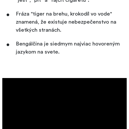
"jesť", "piť" a "fajčiť cigaretu".
Fráza "tiger na brehu, krokodíl vo vode"
znamená, že existuje nebezpečenstvo na
všetkých stranách.
Bengálčina je siedmym najviac hovoreným
jazykom na svete.