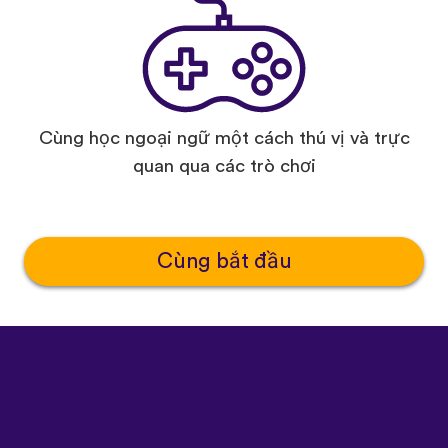
Cùng học ngoại ngữ một cách thú vị và trực
quan qua các trò chơi
Cùng bắt đầu