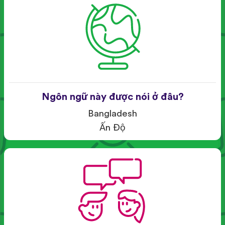
Ngôn ngữ này được nói ở đâu?
Bangladesh
Ấn Độ