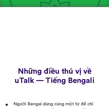
Những điều thú vị về
uTalk — Tiếng Bengali
Người Bengal dùng cùng một từ để chỉ