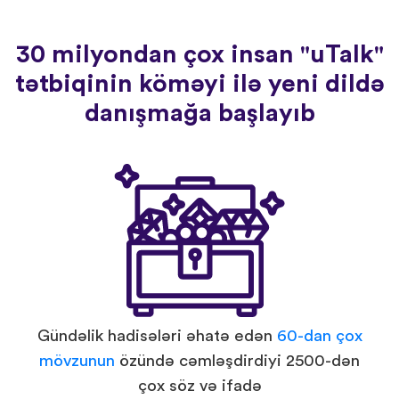
30 milyondan çox insan "uTalk"
tətbiqinin köməyi ilə yeni dildə
danışmağa başlayıb
Gündəlik hadisələri əhatə edən
60-dan çox
mövzunun
özündə cəmləşdirdiyi 2500-dən
çox söz və ifadə