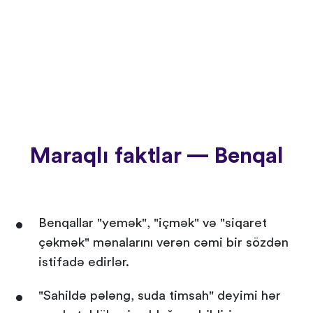
Maraqlı faktlar — Benqal
Benqallar "yemək", "içmək" və "siqaret
çəkmək" mənalarını verən cəmi bir sözdən
istifadə edirlər.
"Sahildə pələng, suda timsah" deyimi hər