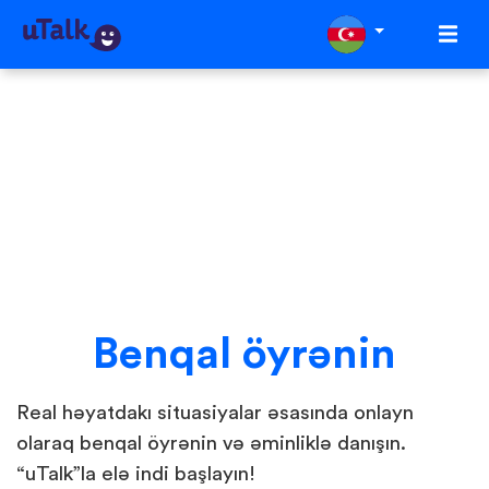
Benqal öyrənin
Real həyatdakı situasiyalar əsasında onlayn
olaraq benqal öyrənin və əminliklə danışın.
“uTalk”la elə indi başlayın!