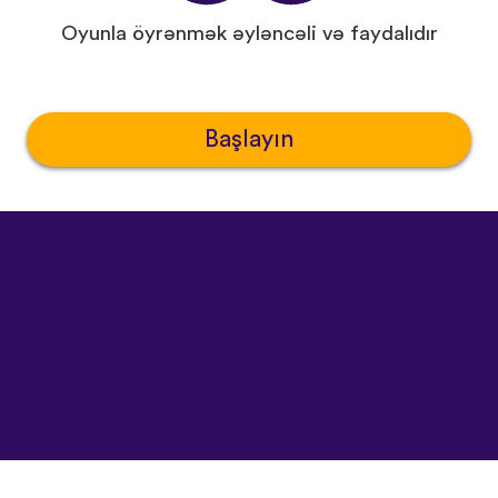
Oyunla öyrənmək əyləncəli və faydalıdır
Başlayın
©
uTalk