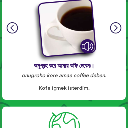
অনুগ্রহ করে আমায় কফি দেবেন৷।
onugroho kore amae coffee deben.
Kofe içmək istərdim.