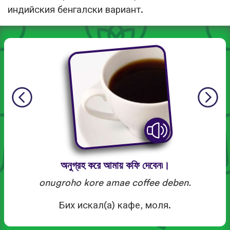
индийския бенгалски вариант.
অনুগ্রহ করে আমায় কফি দেবেন৷।
onugroho kore amae coffee deben.
Бих искал(а) кафе, моля.