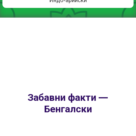
Индо-арийски
Забавни факти —
Бенгалски