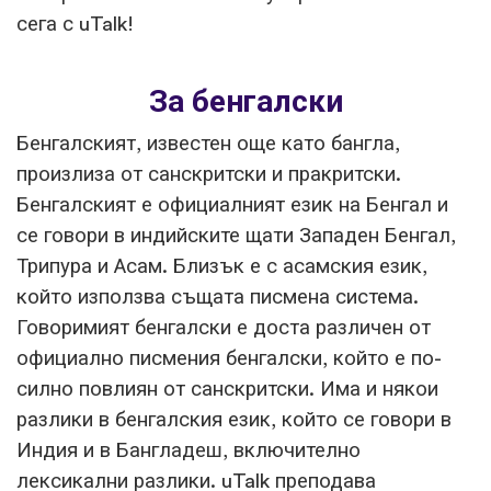
сега с uTalk!
За бенгалски
Бенгалският, известен още като бангла,
произлиза от санскритски и пракритски.
Бенгалският е официалният език на Бенгал и
се говори в индийските щати Западен Бенгал,
Трипура и Асам. Близък е с асамския език,
който използва същата писмена система.
Говоримият бенгалски е доста различен от
официално писмения бенгалски, който е по-
силно повлиян от санскритски. Има и някои
разлики в бенгалския език, който се говори в
Индия и в Бангладеш, включително
лексикални разлики. uTalk преподава