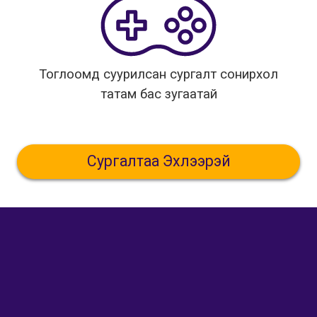
Тоглоомд суурилсан сургалт сонирхол
татам бас зугаатай
Сургалтаа Эхлээрэй