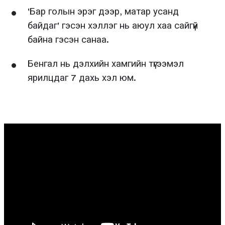
'Бар голын эрэг дээр, матар усанд
байдаг' гэсэн хэллэг нь аюул хаа сайгүй
байна гэсэн санаа.
Бенгал нь дэлхийн хамгийн түгээмэл
ярилцдаг 7 дахь хэл юм.