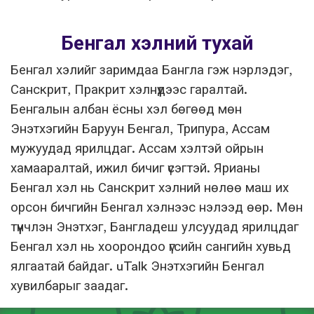
Бенгал хэлний тухай
Бенгал хэлийг заримдаа Бангла гэж нэрлэдэг,
Санскрит, Пракрит хэлнүүдээс гаралтай.
Бенгалын албан ёсны хэл бөгөөд мөн
Энэтхэгийн Баруун Бенгал, Трипура, Ассам
мужуудад ярилцдаг. Ассам хэлтэй ойрын
хамааралтай, ижил бичиг үсэгтэй. Ярианы
Бенгал хэл нь Санскрит хэлний нөлөө маш их
орсон бичгийн Бенгал хэлнээс нэлээд өөр. Мөн
түүнчлэн Энэтхэг, Бангладеш улсуудад ярилцдаг
Бенгал хэл нь хоорондоо үгсийн сангийн хувьд
ялгаатай байдаг. uTalk Энэтхэгийн Бенгал
хувилбарыг заадаг.