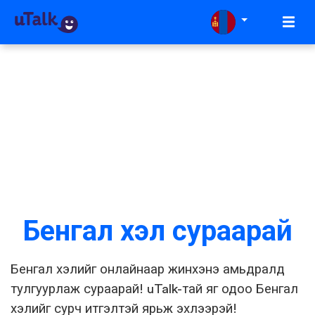
Бенгал хэл сураарай
Бенгал хэлийг онлайнаар жинхэнэ амьдралд
тулгуурлаж сураарай! uTalk-тай яг одоо Бенгал
хэлийг сурч итгэлтэй ярьж эхлээрэй!