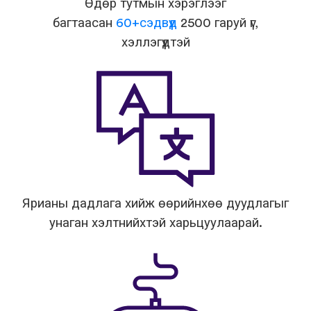
Өдөр тутмын хэрэглээг
багтаасан
60+сэдвүүд
2500 гаруй үг,
хэллэгүүдтэй
Ярианы дадлага хийж өөрийнхөө дуудлагыг
унаган хэлтнийхтэй харьцуулаарай.