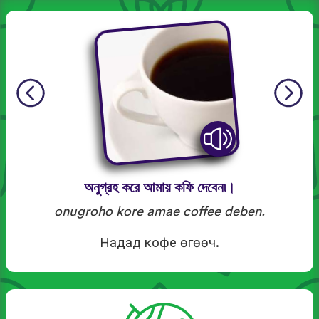
অনুগ্রহ করে আমায় কফি দেবেন৷।
onugroho kore amae coffee deben.
Надад кофе өгөөч.