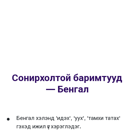
Сонирхолтой баримтууд
— Бенгал
Бенгал хэлэнд 'идэх', 'уух', 'тамхи татах'
гэхэд ижил үг хэрэглэдэг.