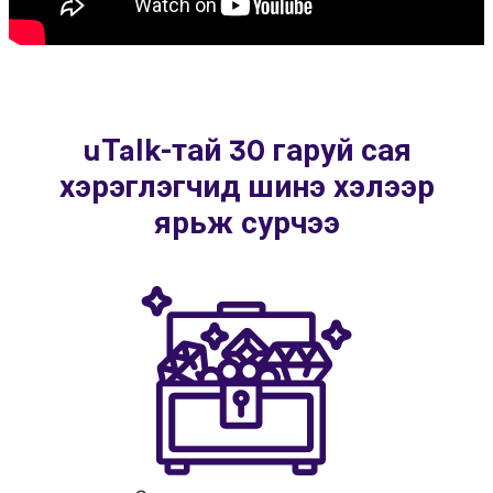
uTalk-тай 30 гаруй сая
хэрэглэгчид шинэ хэлээр
ярьж сурчээ