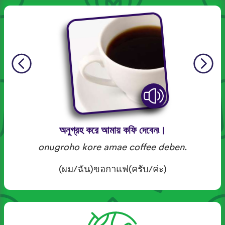
অনুগ্রহ করে আমায় কফি দেবেন৷।
onugroho kore amae coffee deben.
(ผม/ฉัน)ขอกาแฟ(ครับ/ค่ะ)