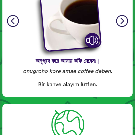
অনুগ্রহ করে আমায় কফি দেবেন৷।
onugroho kore amae coffee deben.
Bir kahve alayım lütfen.